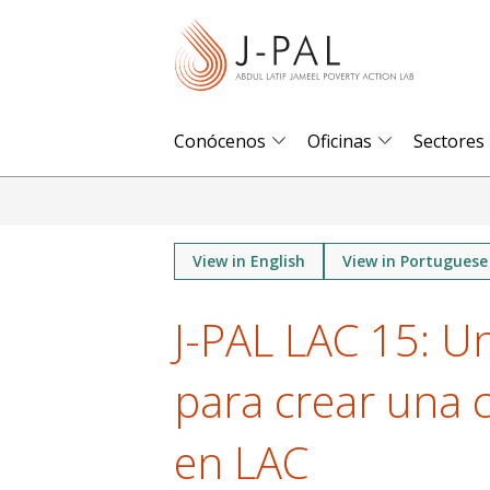
S
k
i
p
t
Conócenos
Oficinas
Sectores
o
m
a
i
View in English
View in Portuguese
n
J-PAL LAC 15: U
c
o
para crear una c
n
t
en LAC
e
n