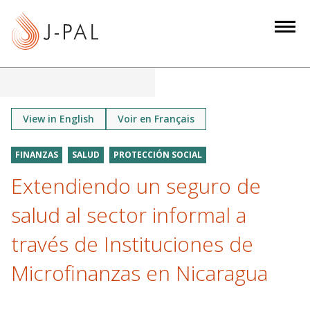
S
k
i
p
t
o
m
View in English
Voir en Français
a
i
FINANZAS
SALUD
PROTECCIÓN SOCIAL
n
Extendiendo un seguro de
c
o
salud al sector informal a
n
través de Instituciones de
t
e
Microfinanzas en Nicaragua
n
t