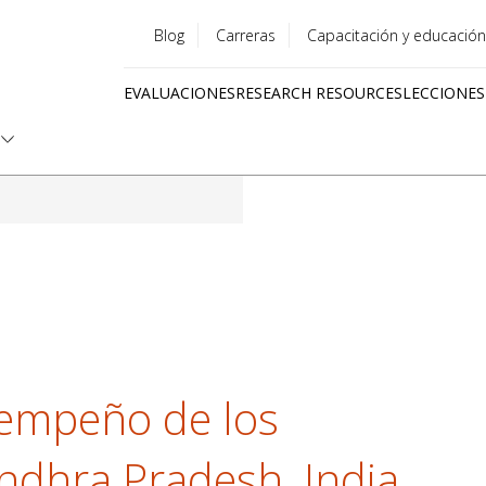
Blog
Carreras
Capacitación y educación
Utility
EVALUACIONES
RESEARCH RESOURCES
LECCIONES
menu
Quick
links
sempeño de los
ndhra Pradesh, India