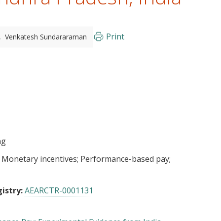
Print
Venkatesh Sundararaman
ng
Monetary incentives
Performance-based pay
istry:
AEARCTR-0001131