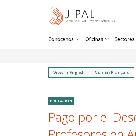
S
k
i
p
t
Conócenos
Oficinas
Sectores
o
m
a
i
View in English
Voir en Français
n
c
o
EDUCACIÓN
n
Pago por el De
t
e
Profesores en A
n