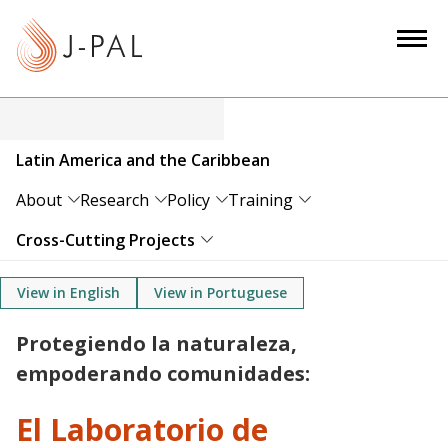
S
k
i
p
t
o
Latin America and the Caribbean
m
a
About
Research
Policy
Training
i
Cross-Cutting Projects
n
c
View in English
View in Portuguese
o
n
Protegiendo la naturaleza,
t
empoderando comunidades:
e
n
El Laboratorio de
t