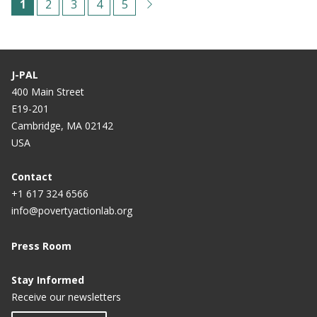
C
1
P
2
P
3
P
4
P
5
u
á
á
á
á
r
g
g
g
g
r
i
i
i
i
J-PAL
e
n
n
n
n
400 Main Street
E19-201
n
a
a
a
a
Cambridge, MA 02142
t
USA
p
a
Contact
+1 617 324 6566
g
info@povertyactionlab.org
e
Press Room
Stay Informed
Receive our newsletters