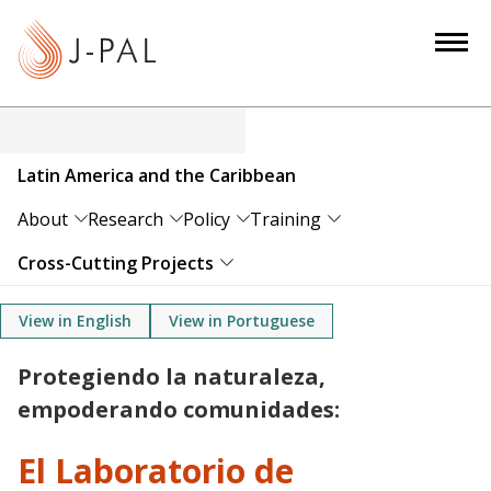
S
k
i
p
t
o
Latin America and the Caribbean
m
a
About
Research
Policy
Training
i
Cross-Cutting Projects
n
c
View in English
View in Portuguese
o
n
Protegiendo la naturaleza,
t
empoderando comunidades:
e
n
El Laboratorio de
t