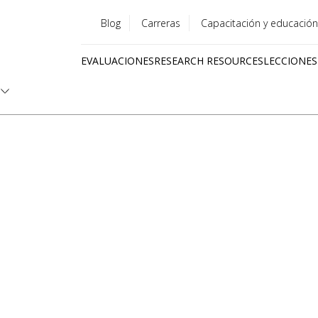
Blog
Carreras
Capacitación y educación
Utility
EVALUACIONES
RESEARCH RESOURCES
LECCIONES
menu
Quick
links