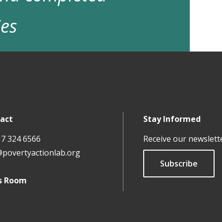
ies
act
Stay Informed
17 324 6566
Receive our newslett
@povertyactionlab.org
Subscribe
s Room