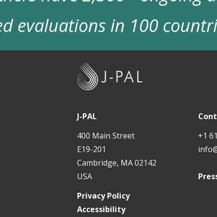
d evaluations in 100 countr
J
-
P
A
J-PAL
Cont
L
400 Main Street
+1 6
E19-201
info
Cambridge, MA 02142
USA
Pres
Privacy Policy
Accessibility