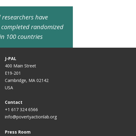
ed researchers have
d completed randomized
in 100 countries
J-PAL
400 Main Street
E19-201
Cambridge, MA 02142
USA
Contact
+1 617 324 6566
info@povertyactionlab.org
Press Room