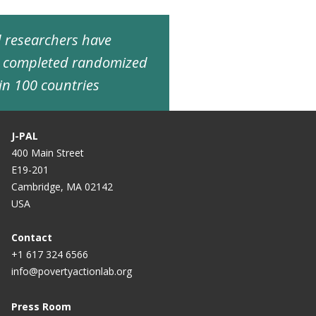
ed researchers have
d completed randomized
in 100 countries
J-PAL
400 Main Street
E19-201
Cambridge, MA 02142
USA
Contact
+1 617 324 6566
info@povertyactionlab.org
Press Room