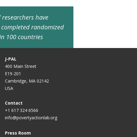
ed researchers have
d completed randomized
in 100 countries
J-PAL
400 Main Street
E19-201
Cambridge, MA 02142
USA
Contact
+1 617 324 6566
info@povertyactionlab.org
Press Room