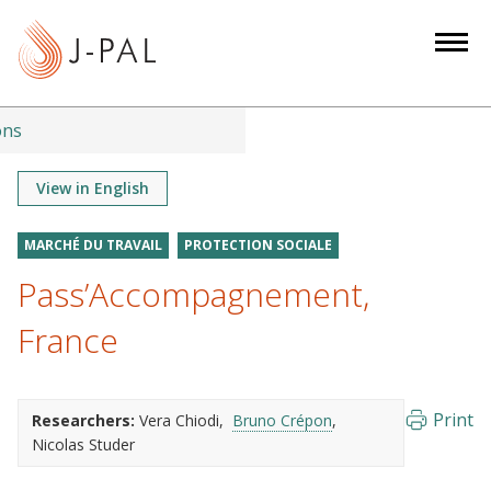
S
k
i
p
t
ons
o
m
View in English
a
i
MARCHÉ DU TRAVAIL
PROTECTION SOCIALE
n
Pass’Accompagnement,
c
o
France
n
t
e
Print
Researchers:
Vera Chiodi
Bruno Crépon
n
Nicolas Studer
t