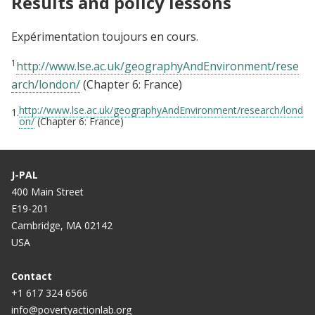
Results and policy lessons
Expérimentation toujours en cours.
1
http://www.lse.ac.uk/geographyAndEnvironment/rese
arch/london/
(Chapter 6: France)
http://www.lse.ac.uk/geographyAndEnvironment/research/lond
1.
on/
(Chapter 6: France)
J-PAL
400 Main Street
E19-201
Cambridge, MA 02142
USA
Contact
+1 617 324 6566
info@povertyactionlab.org