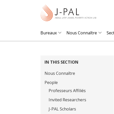
S
k
i
p
t
Bureaux
Nous Connaître
Sec
o
m
a
i
IN THIS SECTION
n
Nous Connaître
c
o
People
n
Professeurs Affiliés
t
Invited Researchers
e
J-PAL Scholars
n