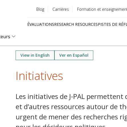
Blog
Carrières
Formation et enseignemen
Utility
ÉVALUATIONS
RESEARCH RESOURCES
PISTES DE RÉF
menu
Quick
teurs
links
View in English
Ver en Español
Initiatives
Les initiatives de J-PAL permettent
et d’autres ressources autour de th
urgent de mener des recherches ri
pour les décideurs politiques.