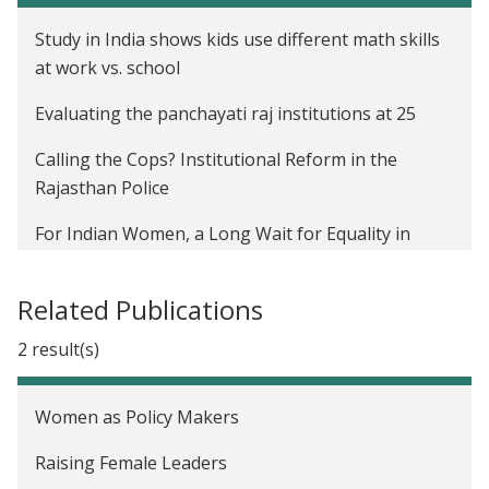
Perceptions of Female Leaders in India
Study in India shows kids use different math skills
at work vs. school
Evaluating the panchayati raj institutions at 25
Calling the Cops? Institutional Reform in the
Rajasthan Police
For Indian Women, a Long Wait for Equality in
Parliament
Related Publications
Poverty on a Petri Dish
2 result(s)
Women as Policy Makers
Raising Female Leaders