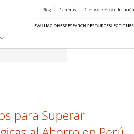
Blog
Carreras
Capacitación y educación
Utility
EVALUACIONES
RESEARCH RESOURCES
LECCIONES
menu
Quick
links
os para Superar
gicas al Ahorro en Perú