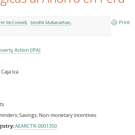
Print
et McConnell
Sendhil Mullainathan
verty Action (IPA)
 Caja Ica
ts
minders
Savings
Non-monetary incentives
istry:
AEARCTR-0001350