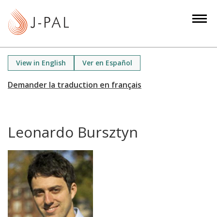
S
k
i
p
t
View in English
Ver en Español
o
m
a
i
n
Leonardo Bursztyn
c
o
n
t
e
n
t