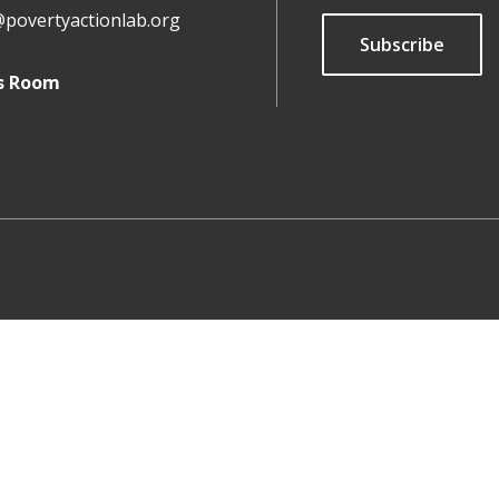
@povertyactionlab.org
Subscribe
s Room