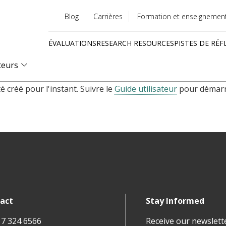
Blog
Carrières
Formation et enseignemen
Utility
ÉVALUATIONS
RESEARCH RESOURCES
PISTES DE RÉF
menu
Quick
teurs
links
 créé pour l'instant. Suivre le
Guide utilisateur
pour démarre
act
Stay Informed
17 324 6566
Receive our newslett