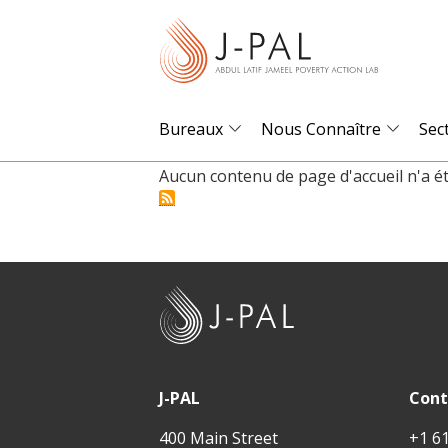
S
k
i
p
t
Bureaux
Nous Connaître
Sec
o
Aucun contenu de page d'accueil n'a été
m
a
i
n
c
J
o
-
n
P
t
A
J-PAL
Cont
e
L
n
400 Main Street
+1 6