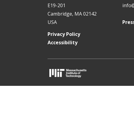
t
E19-201
info
Cambridge, MA 02142
USA
Pres
Privacy Policy
Accessibility
M
I
T