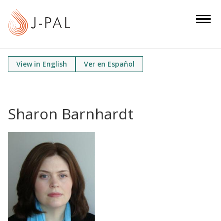
S
k
i
p
t
View in English
Ver en Español
o
m
a
i
Sharon Barnhardt
n
c
o
n
t
e
n
t