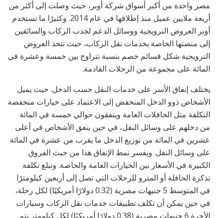
مصر واحدة من أكبر أسواق شركة أوبر، حيث وصلت إلى أكثر من
أربعة ملايين عميل منذ إطلاقها في عام 2014. وكثيرًا ما تستخدم
أوبر العروض الترويجية ووسائل الدعم لجذب الركاب والسائقين
إلى منصتها الخاصة بخدمات نقل الركاب، حيث تتخذ العروض
الترويجية شكل قسائم خصم بنسبة تتراوح بين خمسة وعشرة في
المائة على مجموعة من الرحلات القادمة.
يختلف إنفاق الأسر على خدمات النقل حسب الدخل. حيث يميل
الأشخاص ذوو الدخل المنخفض إلى الاعتماد على خيارات منخفضة
التكلفة مثل الحافلات العامة وينفقون حوالي خمسة في المائة
من دخلهم على وسائل النقل، في حين ينفق الأشخاص في أعلى
عشرين في المائة من توزيع الدخل ما يقرب من عشرة في المائة
على وسائل النقل. ويفسر نمط الإنفاق هذا من حيث الفروق
الكبيرة في الأسعار بين الخيارات العامة والخاصة. وتبلغ تكلفة
تذكرة الحافلة أو المترو للرحلات التي تصل إلى أربعين كيلومترًا
في المتوسط 5 جنيهات مصرية (0.32 دولارًا أمريكيًا) لكل رحلة،
في حين يمكن أن تكلف تطبيقات خدمات نقل الركاب وسيارات
الأجرة 6 جنيهات مصرية (0.38 دولارًا أمريكيًا) لكل كيلومتر يتم