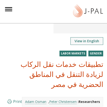
S
k
i
p
t
o
m
View in English
a
i
LABOR MARKETS
GENDER
n
تطبيقات خدمات نقل الركاب
c
o
لزيادة التنقل في المناطق
n
الحضرية في مصر
t
e
n
Print
Adam Osman
Peter Christensen
Researchers:
t