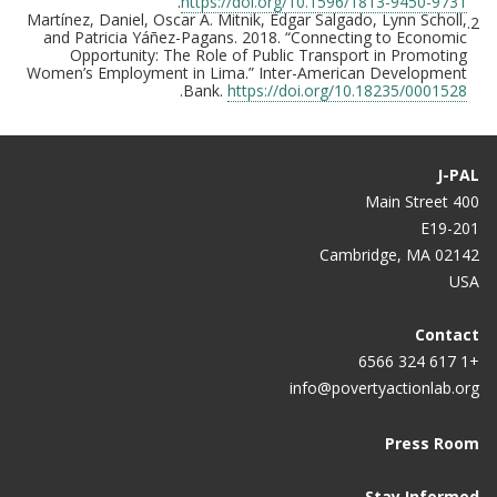
.
https://doi.org/10.1596/1813-9450-9731
Martínez, Daniel, Oscar A. Mitnik, Edgar Salgado, Lynn Scholl,
2.
and Patricia Yáñez-Pagans. 2018. “Connecting to Economic
Opportunity: The Role of Public Transport in Promoting
Women’s Employment in Lima.” Inter-American Development
.
Bank.
https://doi.org/10.18235/0001528
J-PAL
400 Main Street
E19-201
Cambridge, MA 02142
USA
Contact
+1 617 324 6566
info@povertyactionlab.org
Press Room
Stay Informed