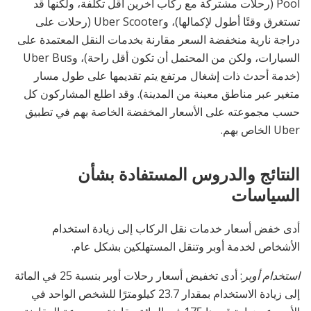
Pool (رحلات مشتركة مع ركاب آخرين أقل تكلفة، ولكنها قد
تستغرق وقتًا أطول لإكمالها)، وUber Scooter (رحلات على
دراجة نارية منخفضة السعر مقارنة بخدمات النقل المعتمدة على
السيارات، ولكن من المحتمل أن تكون أقل راحة)، وUber Bus
(خدمة أحدث ذات إشغال مرتفع يتم تقديمها على طول مسار
متغير عبر مناطق معينة من المدينة). وقد اطلع المشاركون كل
حسب مجموعته على الأسعار المخفضة الخاصة بهم في تطبيق
Uber الخاص بهم.
النتائج والدروس المستفادة بشأن
السياسات
أدى خفض أسعار خدمات نقل الركاب إلى زيادة استخدام
الأشخاص لخدمة أوبر وتنقل المستهلكين بشكل عام.
استخدام أوبر
: أدى تخفيض أسعار رحلات أوبر بنسبة 25 في المائة
إلى زيادة الاستخدام بمقدار 23.7 كيلومترًا للشخص الواحد في