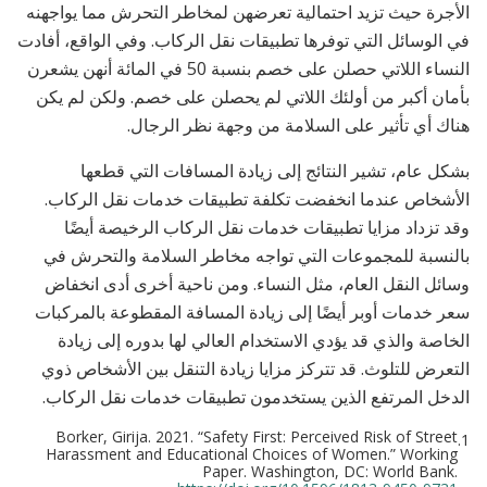
الأجرة حيث تزيد احتمالية تعرضهن لمخاطر التحرش مما يواجهنه
في الوسائل التي توفرها تطبيقات نقل الركاب. وفي الواقع، أفادت
النساء اللاتي حصلن على خصم بنسبة 50 في المائة أنهن يشعرن
بأمان أكبر من أولئك اللاتي لم يحصلن على خصم. ولكن لم يكن
هناك أي تأثير على السلامة من وجهة نظر الرجال.
بشكل عام، تشير النتائج إلى زيادة المسافات التي قطعها
الأشخاص عندما انخفضت تكلفة تطبيقات خدمات نقل الركاب.
وقد تزداد مزايا تطبيقات خدمات نقل الركاب الرخيصة أيضًا
بالنسبة للمجموعات التي تواجه مخاطر السلامة والتحرش في
وسائل النقل العام، مثل النساء. ومن ناحية أخرى أدى انخفاض
سعر خدمات أوبر أيضًا إلى زيادة المسافة المقطوعة بالمركبات
الخاصة والذي قد يؤدي الاستخدام العالي لها بدوره إلى زيادة
التعرض للتلوث. قد تتركز مزايا زيادة التنقل بين الأشخاص ذوي
الدخل المرتفع الذين يستخدمون تطبيقات خدمات نقل الركاب.
Borker, Girija. 2021. “Safety First: Perceived Risk of Street
1.
Harassment and Educational Choices of Women.” Working
Paper. Washington, DC: World Bank.