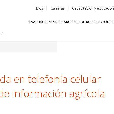
Blog
Carreras
Capacitación y educación
Utility
EVALUACIONES
RESEARCH RESOURCES
LECCIONES
menu
Quick
links
a en telefonía celular
de información agrícola