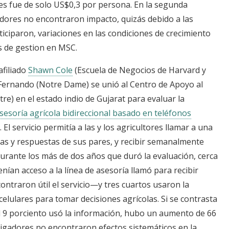
jes fue de solo US$0,3 por persona. En la segunda
dores no encontraron impacto, quizás debido a las
ticiparon, variaciones en las condiciones de crecimiento
 de gestion en MSC.
afiliado
Shawn Cole
(Escuela de Negocios de Harvard y
 Fernando (Notre Dame) se unió al Centro de Apoyo al
e) en el estado indio de Gujarat para evaluar la
asesoría agrícola bidireccional basado en teléfonos
El servicio permitía a las y los agricultores llamar a una
tas y respuestas de sus pares, y recibir semanalmente
urante los más de dos años que duró la evaluación, cerca
nían acceso a la línea de asesoría llamó para recibir
traron útil el servicio—y tres cuartos usaron la
celulares para tomar decisiones agrícolas. Si se contrasta
l 9 porciento usó la información, hubo un aumento de 66
tigadores no encontraron efectos sistemáticos en la