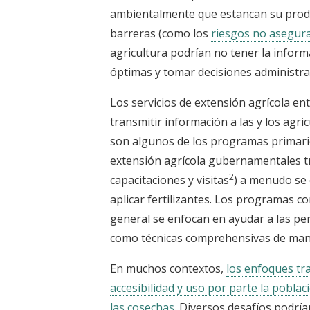
ambientalmente que estancan su prod
barreras (como los
riesgos no asegur
agricultura podrían no tener la inform
óptimas y tomar decisiones administra
Los servicios de extensión agrícola 
transmitir información a las y los agr
son algunos de los programas primario
extensión agrícola gubernamentales t
2
capacitaciones y visitas
) a menudo se 
aplicar fertilizantes. Los programas c
general se enfocan en ayudar a las pe
como técnicas comprehensivas de mane
En muchos contextos,
los enfoques tr
accesibilidad y uso por parte la poblac
las cosechas
. Diversos desafíos podría