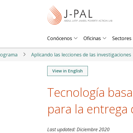
S
k
i
p
t
Conócenos
Oficinas
Sectores
o
m
programa
Aplicando las lecciones de las investigaciones
a
i
View in English
n
Tecnología basad
c
o
para la entrega 
n
t
e
n
Last updated:
Diciembre 2020