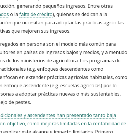
ucción, generando pequeños ingresos. Entre otras
ados
o la
falta de crédito
), quienes se dedican a la
ación que necesitan para adoptar las prácticas agrícolas
tivas que mejoren sus ingresos.
entregados en persona son el modelo más común para
icultores en países de ingresos bajos y medios, y a menudo
s de los ministerios de agricultura. Los programas de
radicionales (e.g. enfoques descendentes como
enfocan en extender prácticas agrícolas habituales, como
on enfoque ascendente (e.g. escuelas agrícolas) por lo
rsonas a adoptar prácticas nuevas o más sustentables,
jo de pestes.
adicionales y ascendentes han presentado tanto baja
ión objetivo, como mejoras limitadas en la rentabilidad de
n explicar este alcance e impacto limitados. Primero,