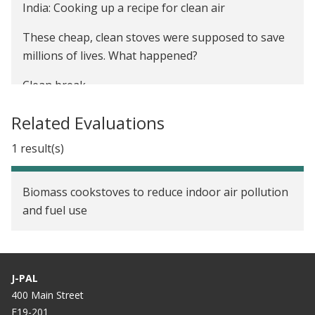
India: Cooking up a recipe for clean air
These cheap, clean stoves were supposed to save
millions of lives. What happened?
Clean break
Smokeless Stoves, Girl-Friendly Schools, and the
Related Evaluations
Bloc That Wasn’t
1 result(s)
Not Fired With Logic
Clean Cookstoves Must Be Rethought so They
Biomass cookstoves to reduce indoor air pollution
Actually Get Used in Developing World
and fuel use
Backfiring Cookstoves Point Way to Assessing Aid
Schemes
J-PAL
What Cookstoves Tell Us About the Limits of
400 Main Street
Technology
E19-201