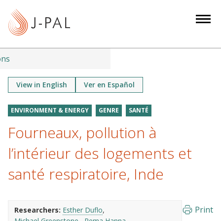
S
k
i
p
t
ons
o
m
View in English
Ver en Español
a
i
ENVIRONMENT & ENERGY
GENRE
SANTÉ
n
Fourneaux, pollution à
c
o
l’intérieur des logements et
n
santé respiratoire, Inde
t
e
n
Print
Researchers:
Esther Duflo
t
Michael Greenstone
Rema Hanna