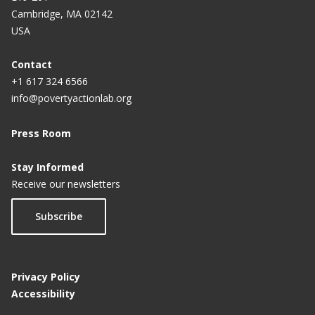
Cambridge, MA 02142
The Limits of Plug-and-Play Development
USA
The Cookstove Conundrum
Contact
When Helpful Intentions Go Up in Smoke
+1 617 324 6566
info@povertyactionlab.org
Coming Clean on Cookstoves
Press Room
‘Clean Cookstoves’ Draw Support, But They May
Not Improve Indoor Air Quality
Stay Informed
Receive our newsletters
Replacing the Traditional ‘Chulha’
Subscribe
Privacy Policy
Accessibility