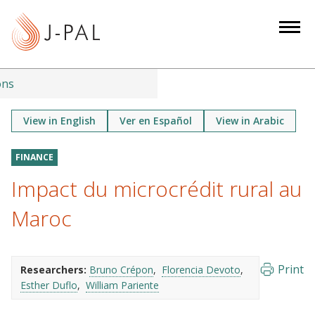
S
k
i
p
t
ons
o
m
View in English
Ver en Español
View in Arabic
a
i
FINANCE
n
Impact du microcrédit rural au
c
o
Maroc
n
t
e
Print
Researchers:
Bruno Crépon
Florencia Devoto
n
Esther Duflo
William Pariente
t