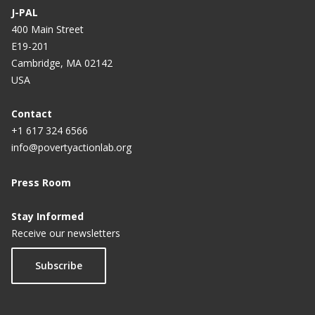
J-PAL
If you read one thing about microfinance, read this
400 Main Street
World Bank Group forum convenes partners to
E19-201
explore implications of latest research on
Cambridge, MA 02142
microcredit
USA
Contact
+1 617 324 6566
info@povertyactionlab.org
Press Room
Stay Informed
Receive our newsletters
Subscribe