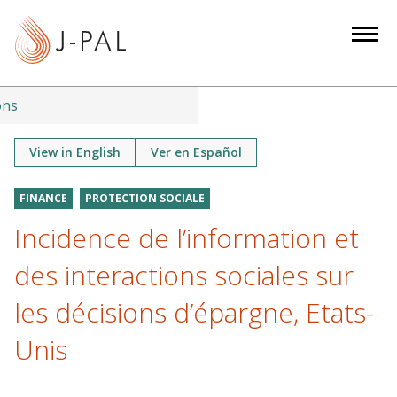
S
k
i
p
t
ons
o
m
View in English
Ver en Español
a
i
FINANCE
PROTECTION SOCIALE
n
Incidence de l’information et
c
o
des interactions sociales sur
n
les décisions d’épargne, Etats-
t
e
Unis
n
t