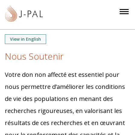
S
k
i
p
t
View in English
o
m
Nous Soutenir
a
i
Votre don non affecté est essentiel pour
n
c
nous permettre d’améliorer les conditions
o
n
de vie des populations en menant des
t
recherches rigoureuses, en valorisant les
e
n
résultats de ces recherches et en œuvrant
t
pour le renforcement des capacités et la