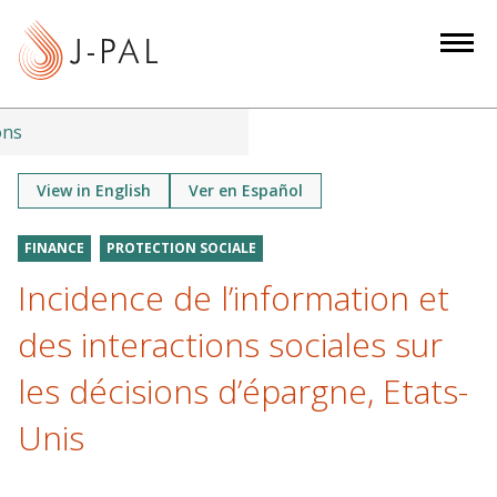
S
k
i
p
t
ons
o
m
View in English
Ver en Español
a
i
FINANCE
PROTECTION SOCIALE
n
Incidence de l’information et
c
o
des interactions sociales sur
n
les décisions d’épargne, Etats-
t
e
Unis
n
t