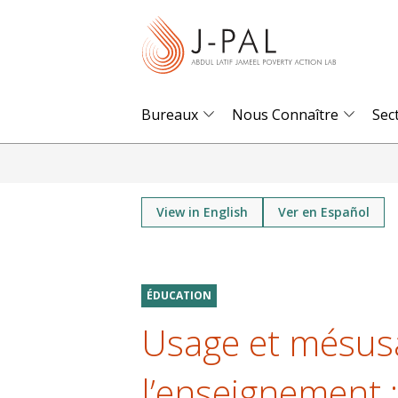
S
k
i
p
t
Bureaux
Nous Connaître
Sec
o
m
a
i
View in English
Ver en Español
n
c
o
ÉDUCATION
n
Usage et mésusa
t
e
l’enseignement :
n