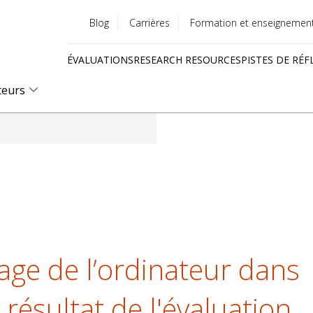
Blog
Carrières
Formation et enseignemen
Utility
ÉVALUATIONS
RESEARCH RESOURCES
PISTES DE RÉF
menu
Quick
teurs
links
ge de l’ordinateur dans
 résultat de l'évaluation