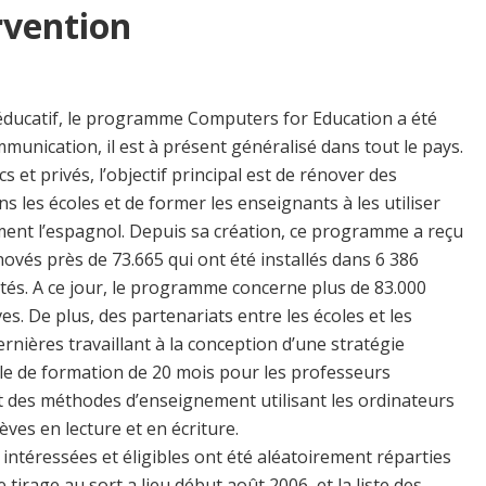
rvention
 éducatif, le programme Computers for Education a été
munication, il est à présent généralisé dans tout le pays.
 et privés, l’objectif principal est de rénover des
ns les écoles et de former les enseignants à les utiliser
ent l’espagnol. Depuis sa création, ce programme a reçu
novés près de 73.665 qui ont été installés dans 6 386
tés. A ce jour, le programme concerne plus de 83.000
es. De plus, des partenariats entre les écoles et les
ernières travaillant à la conception d’une stratégie
le de formation de 20 mois pour les professeurs
 des méthodes d’enseignement utilisant les ordinateurs
ves en lecture et en écriture.
ntéressées et éligibles ont été aléatoirement réparties
tirage au sort a lieu début août 2006, et la liste des