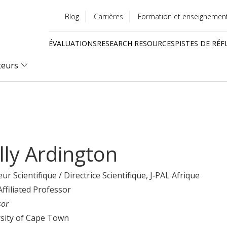
Blog
Carrières
Formation et enseignemen
Utility
ÉVALUATIONS
RESEARCH RESOURCES
PISTES DE RÉF
menu
Quick
teurs
links
lly Ardington
eur Scientifique / Directrice Scientifique
, J‑PAL Afrique
Affiliated Professor
sor
sity of Cape Town