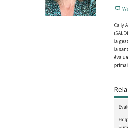
t
We
Cally 
(SALDR
la ges
la san
évalua
primai
Rela
Eval
Help
Sum