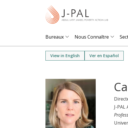
S
k
i
p
t
Bureaux
Nous Connaître
Sec
o
m
View in English
Ver en Español
a
i
n
Ca
c
o
Direct
n
J-PAL 
t
Profes
e
Univer
n