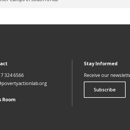
act
Stay Informed
17 324 6566
Receive our newslett
@povertyactionlab.org
Subscribe
s Room