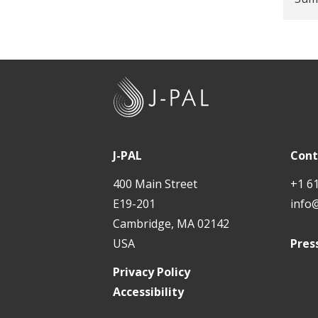
J
-
P
A
J-PAL
Cont
L
400 Main Street
+1 6
E19-201
info
Cambridge, MA 02142
USA
Pres
Privacy Policy
Accessibility