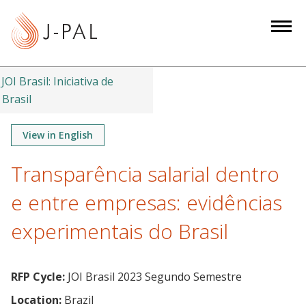
S
k
i
p
t
JOI Brasil: Iniciativa de
o
Brasil
m
a
View in English
i
Transparência salarial dentro
n
c
e entre empresas: evidências
o
n
experimentais do Brasil
t
e
n
RFP Cycle:
JOI Brasil 2023 Segundo Semestre
t
Location:
Brazil