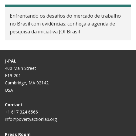
Enfrentando os desafios do mercado de trabalho
no Brasil com evidências: conheça a agenda de
pesquisa da iniciativa JOI Brasil
J-PAL
400 Main Street
E19-201
Cambridge, MA 02142
USA
Contact
+1 617 324 6566
info@povertyactionlab.org
Press Room