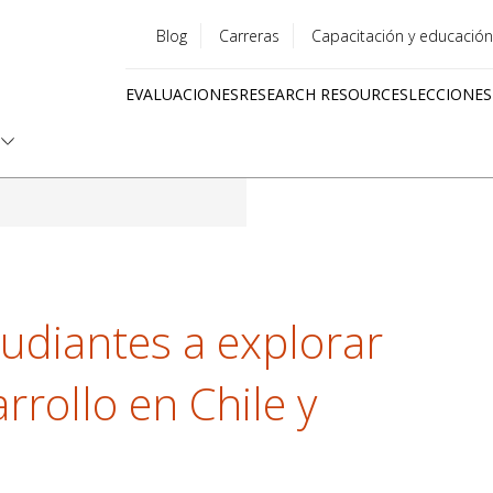
Blog
Carreras
Capacitación y educación
Utility
EVALUACIONES
RESEARCH RESOURCES
LECCIONES
menu
Quick
links
tudiantes a explorar
rrollo en Chile y