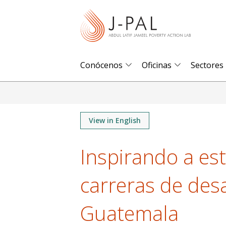
S
k
i
p
t
Conócenos
Oficinas
Sectores
o
m
a
i
View in English
n
Inspirando a es
c
o
carreras de desa
n
t
Guatemala
e
n