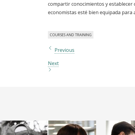
compartir conocimientos y establecer 
economistas esté bien equipada para a
COURSES AND TRAINING
Previous
Next
I
I
m
m