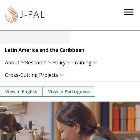
S
k
i
p
t
o
Latin America and the Caribbean
m
a
About
Research
Policy
Training
i
Cross-Cutting Projects
n
c
View in English
View in Portuguese
o
n
t
e
n
t