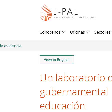
S
k
i
p
t
Conócenos
Oficinas
Sectores
o
m
la evidencia
a
i
View in English
n
Un laboratorio 
c
o
gubernamental 
n
t
educación
e
n