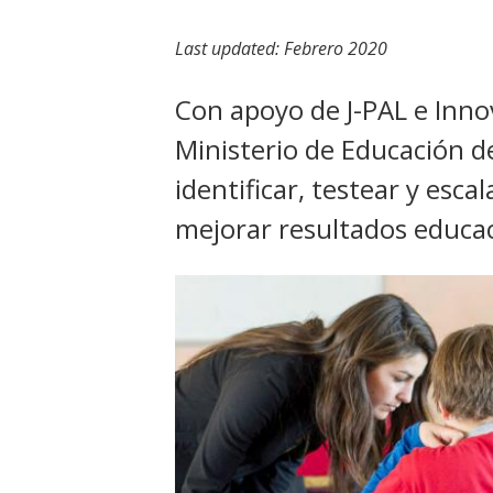
t
Last updated:
Febrero 2020
Con apoyo de J-PAL e Innov
Ministerio de Educación d
identificar, testear y esca
mejorar resultados educac