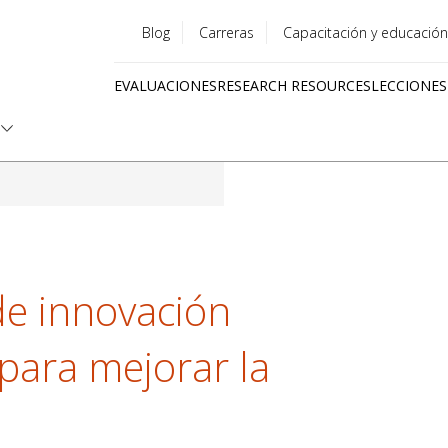
Blog
Carreras
Capacitación y educación
Utility
EVALUACIONES
RESEARCH RESOURCES
LECCIONES
menu
Quick
links
de innovación
para mejorar la