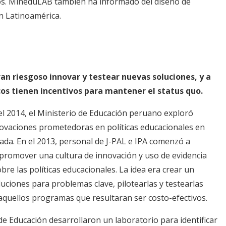
os. MineduLAB también ha informado del diseño de
n Latinoamérica.
n riesgoso innovar y testear nuevas soluciones, y a
cos tienen incentivos para mantener el status quo.
el 2014, el Ministerio de Educación peruano exploró
novaciones prometedoras en políticas educacionales en
zada. En el 2013, personal de J-PAL e IPA comenzó a
 promover una cultura de innovación y uso de evidencia
re las políticas educacionales. La idea era crear un
luciones para problemas clave, pilotearlas y testearlas
aquellos programas que resultaran ser costo-efectivos.
 de Educación desarrollaron un laboratorio para identificar