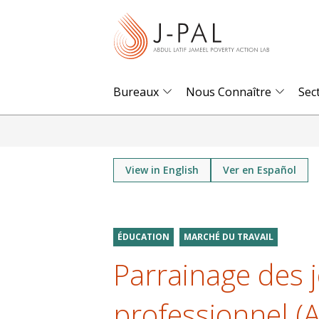
S
k
i
p
t
Bureaux
Nous Connaître
Sec
o
m
a
i
View in English
Ver en Español
n
c
o
ÉDUCATION
MARCHÉ DU TRAVAIL
n
Parrainage des 
t
e
professionnel (A
n