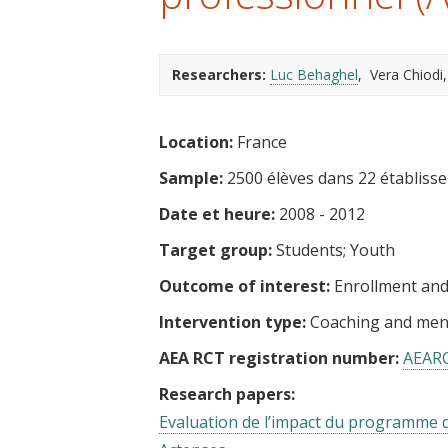
t
Researchers:
Luc Behaghel
Vera Chiodi
Location:
France
Sample:
2500 élèves dans 22 établiss
Date et heure:
2008 - 2012
Target group:
Students
Youth
Outcome of interest:
Enrollment and
Intervention type:
Coaching and men
AEA RCT registration number:
AEAR
Research papers:
Evaluation de l’impact du programme de