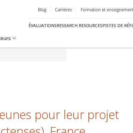
Blog
Carrières
Formation et enseignemen
Utility
ÉVALUATIONS
RESEARCH RESOURCES
PISTES DE RÉF
menu
Quick
teurs
links
jeunes pour leur projet
ctenses), France