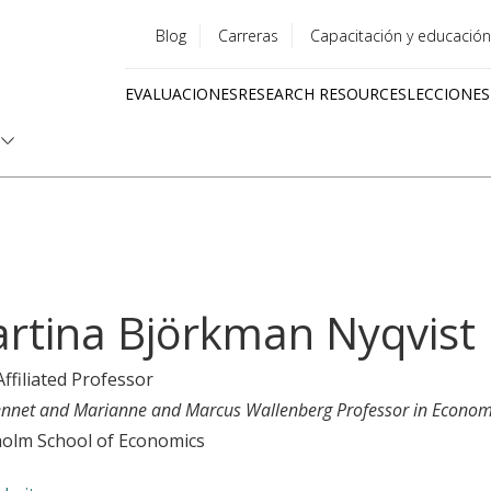
Blog
Carreras
Capacitación y educación
Utility
EVALUACIONES
RESEARCH RESOURCES
LECCIONES
menu
Quick
links
rtina Björkman Nyqvist
Affiliated Professor
ennet and Marianne and Marcus Wallenberg Professor in Econom
olm School of Economics