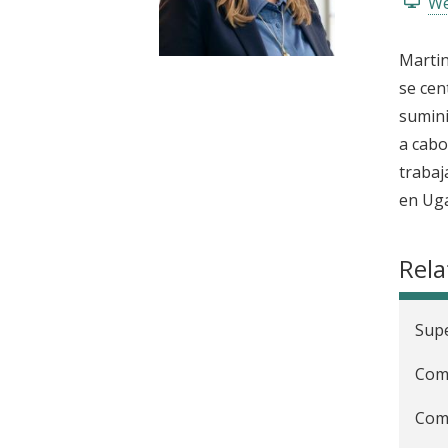
We
t
Martin
se cen
sumini
a cabo
trabaj
en Ug
Rela
Supe
Comb
Comm