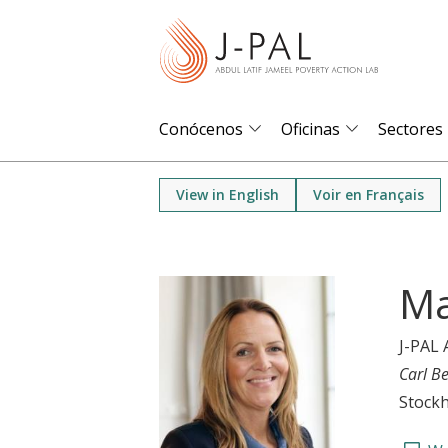
S
k
i
p
t
Conócenos
Oficinas
Sectores
o
m
View in English
Voir en Français
a
i
n
Ma
c
o
J-PAL 
n
Carl B
t
Stockh
e
n