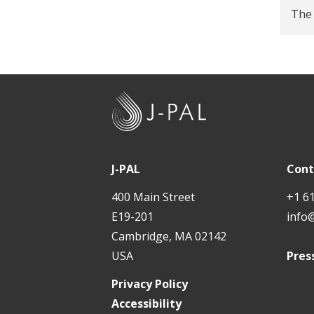
The 
J
-
P
A
J-PAL
Cont
L
400 Main Street
+1 6
E19-201
info
Cambridge, MA 02142
USA
Pres
Privacy Policy
Accessibility