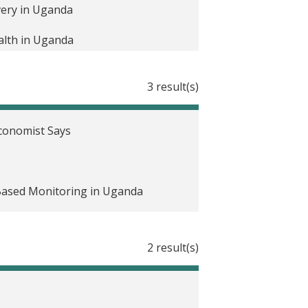
very in Uganda
alth in Uganda
3 result(s)
Economist Says
Based Monitoring in Uganda
2 result(s)