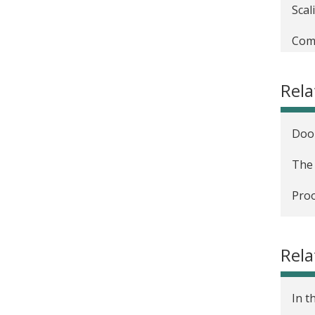
Scal
Comm
Rel
Door
The 
Proo
Rela
In t