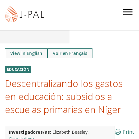
S
k
i
p
t
o
m
View in English
Voir en Français
a
i
EDUCACIÓN
n
Descentralizando los gastos
c
o
en educación: subsidios a
n
escuelas primarias en Níger
t
e
n
Print
Investigadores/as:
Elizabeth Beasley
t
Elise Huillery