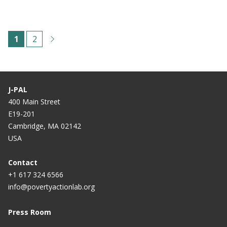
Paginación
C
1
P
2
u
á
r
g
r
i
J-PAL
e
n
400 Main Street
E19-201
n
a
Cambridge, MA 02142
t
USA
p
a
Contact
+1 617 324 6566
g
info@povertyactionlab.org
e
Press Room