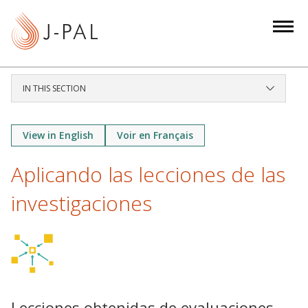
S
k
i
p
t
IN THIS SECTION
o
m
a
View in English
Voir en Français
i
Aplicando las lecciones de las
n
c
investigaciones
o
n
t
e
n
t
Lecciones obtenidas de evaluaciones