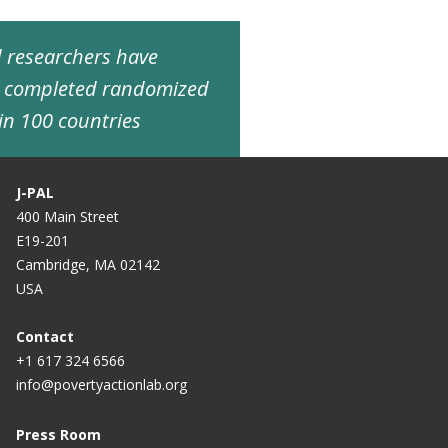
ed researchers have
d completed randomized
in 100 countries
J-PAL
400 Main Street
E19-201
Cambridge, MA 02142
USA
Contact
+1 617 324 6566
info@povertyactionlab.org
Press Room