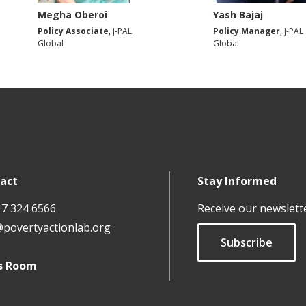
Megha Oberoi
Yash Bajaj
Policy Associate
, J-PAL
Policy Manager
, J-PAL
Global
Global
act
Stay Informed
17 324 6566
Receive our newslett
@povertyactionlab.org
Subscribe
s Room