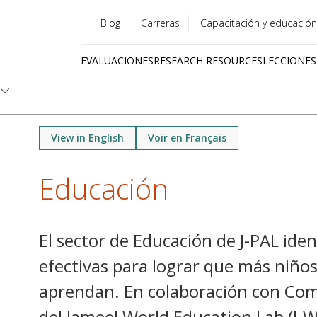
Blog
Carreras
Capacitación y educación
Utility
EVALUACIONES
RESEARCH RESOURCES
LECCIONES
menu
Quick
links
View in English
Voir en Français
Educación
El sector de Educación de J-PAL iden
efectivas para lograr que más niños 
aprendan. En colaboración con Com
del Jameel World Education Lab (J-