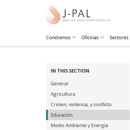
S
k
i
p
t
Conócenos
Oficinas
Sectores
o
m
a
i
IN THIS SECTION
n
General
c
o
Agricultura
n
Crimen, violencia, y conflicto
t
Educación
e
Medio Ambiente y Energía
n