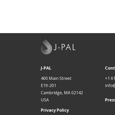
J
-
P
A
J-PAL
Cont
L
400 Main Street
+1 6
E19-201
info
Cambridge, MA 02142
USA
Pres
Privacy Policy