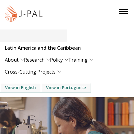
S
k
i
p
t
o
Latin America and the Caribbean
m
a
About
Research
Policy
Training
i
Cross-Cutting Projects
n
c
View in English
View in Portuguese
o
n
t
e
n
t