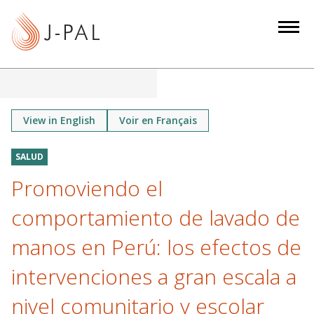
S
k
i
p
t
o
m
View in English
Voir en Français
a
i
SALUD
n
Promoviendo el
c
o
comportamiento de lavado de
n
manos en Perú: los efectos de
t
e
intervenciones a gran escala a
n
nivel comunitario y escolar
t