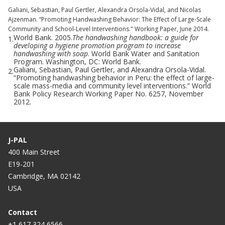
Galiani, Sebastian, Paul Gertler, Alexandra Orsola-Vidal, and Nicolas
Ajzenman. “Promoting Handwashing Behavior: The Effect of Large-Scale
Community and School-Level Interventions." Working Paper, June 2014.
World Bank. 2005.
The handwashing handbook: a guide for
1.
developing a hygiene promotion program to increase
handwashing with soap
. World Bank Water and Sanitation
Program. Washington, DC: World Bank.
Galiani, Sebastian, Paul Gertler, and Alexandra Orsola-Vidal.
2.
“Promoting handwashing behavior in Peru: the effect of large-
scale mass-media and community level interventions.” World
Bank Policy Research Working Paper No. 6257, November
2012.
J-PAL
400 Main Street
E19-201
Cambridge, MA 02142
USA
Contact
+1 617 324 6566