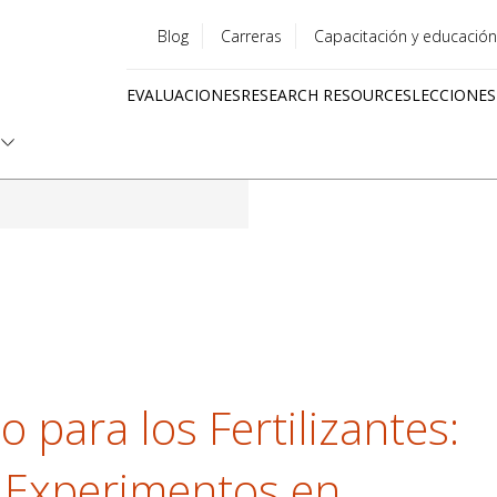
Blog
Carreras
Capacitación y educación
Utility
EVALUACIONES
RESEARCH RESOURCES
LECCIONES
menu
Quick
links
 para los Fertilizantes:
s Experimentos en