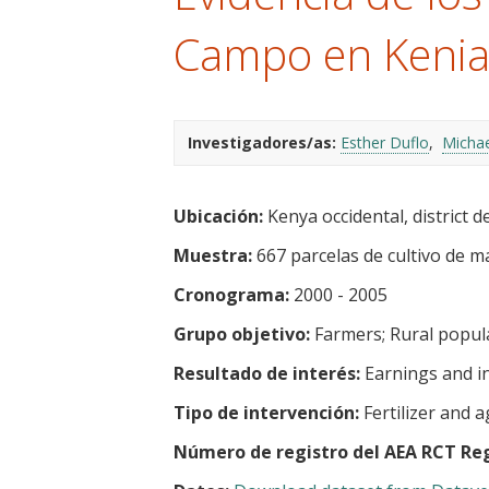
t
Campo en Keni
Investigadores/as:
Esther Duflo
Micha
Ubicación:
Kenya occidental, district d
Muestra:
667 parcelas de cultivo de m
Cronograma:
2000 - 2005
Grupo objetivo:
Farmers
Rural popul
Resultado de interés:
Earnings and 
Tipo de intervención:
Fertilizer and a
Número de registro del AEA RCT Reg