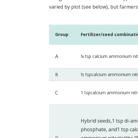
varied by plot (see below), but farmers
Group
Fertilizer/seed combinati
A
¼ tsp calcium ammonium nit
B
½ tspcalcium ammonium nit
C
1 tspcalcium ammonium nitr
Hybrid seeds,1 tsp di-
phosphate, and1 tsp cal
D