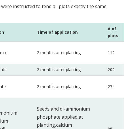
 were instructed to tend all plots exactly the same.
# of
on
Time of application
plots
rate
2 months after planting
112
rate
2 months after planting
202
ate
2 months after planting
274
Seeds and
di-ammonium
ammonium
phosphate applied a
t
cium
planting,
calcium
85