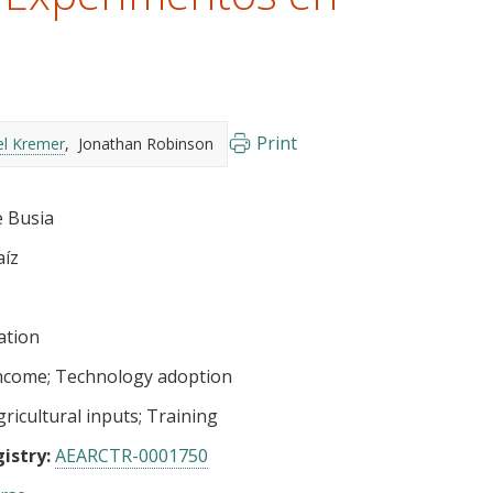
a
Print
el Kremer
Jonathan Robinson
e Busia
aíz
ation
income
Technology adoption
gricultural inputs
Training
istry:
AEARCTR-0001750