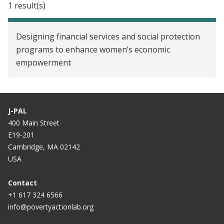
1 result(s)
World Bank Group forum convenes partners to
explore implications of latest research on
Designing financial services and social protection
microcredit
programs to enhance women’s economic
Microcredit doesn't live up to promise of
empowerment
transforming lives of the poor, 6 studies show
Mistake or miracle: new evidence on the effects of
microcredit
J-PAL
400 Main Street
What Are The Realities Of Microfinance?
E19-201
Cambridge, MA 02142
Why Doesn’t Microcredit Create Entrepreneurs?
USA
Grameen Bank and the Public Good
Contact
India's Poor Need Help to Help Themselves
+1 617 324 6566
info@povertyactionlab.org
Failure of the Libertarian Approach to Reducing