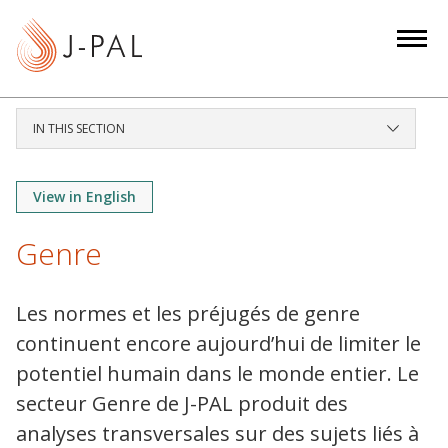
S
k
i
p
t
IN THIS SECTION
o
m
a
View in English
i
Genre
n
c
o
Les normes et les préjugés de genre
n
continuent encore aujourd’hui de limiter le
t
potentiel humain dans le monde entier. Le
e
secteur Genre de J-PAL produit des
n
t
analyses transversales sur des sujets liés à