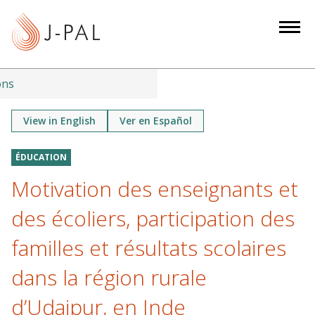
S
k
i
p
t
ons
o
m
View in English
Ver en Español
a
i
ÉDUCATION
n
Motivation des enseignants et
c
o
des écoliers, participation des
n
familles et résultats scolaires
t
e
dans la région rurale
n
d’Udaipur, en Inde
t