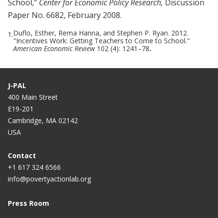
School,”
Center for Economic Policy Research,
Discussion
Paper No. 6682, February 2008.
Duflo, Esther, Rema Hanna, and Stephen P. Ryan. 2012.
1.
"Incentives Work: Getting Teachers to Come to School."
American Economic Review
102 (4): 1241–78
.
J-PAL
400 Main Street
E19-201
Cambridge, MA 02142
USA
Contact
+1 617 324 6566
info@povertyactionlab.org
Press Room