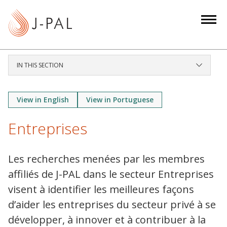
S
k
i
p
t
IN THIS SECTION
o
m
a
View in English
View in Portuguese
i
Entreprises
n
c
o
Les recherches menées par les membres
n
affiliés de J-PAL dans le secteur Entreprises
t
visent à identifier les meilleures façons
e
d’aider les entreprises du secteur privé à se
n
t
développer, à innover et à contribuer à la