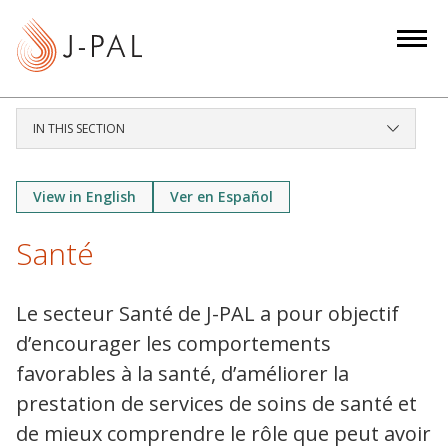
S
k
i
p
t
IN THIS SECTION
o
m
a
View in English
Ver en Español
i
Santé
n
c
o
Le secteur Santé de J-PAL a pour objectif
n
d’encourager les comportements
t
favorables à la santé, d’améliorer la
e
prestation de services de soins de santé et
n
t
de mieux comprendre le rôle que peut avoir