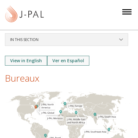
S
k
i
p
t
IN THIS SECTION
o
m
a
View in English
Ver en Español
i
Bureaux
n
c
o
n
t
e
n
t