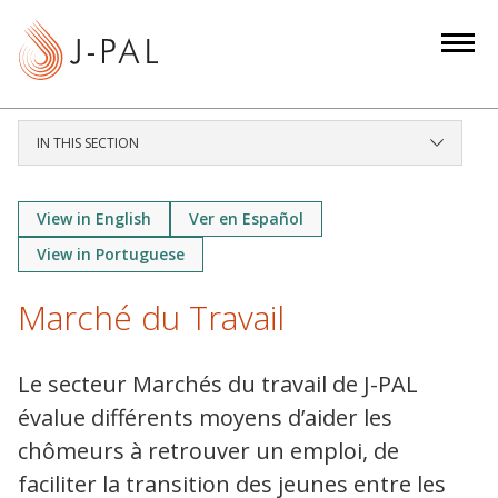
S
k
i
p
t
IN THIS SECTION
o
m
a
View in English
Ver en Español
i
View in Portuguese
n
c
Marché du Travail
o
n
Le secteur Marchés du travail de J-PAL
t
évalue différents moyens d’aider les
e
n
chômeurs à retrouver un emploi, de
t
faciliter la transition des jeunes entre les