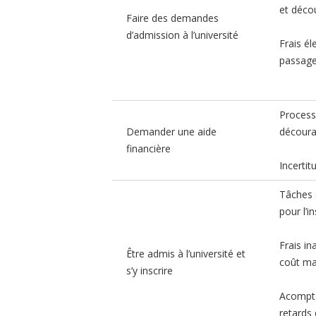
et déco
Faire des demandes
d’admission à l’université
Frais él
passag
Process
Demander une aide
décour
financière
Incertitu
Tâches 
pour l’i
Frais in
Être admis à l’université et
coût ma
s’y inscrire
Acomptes
retards 