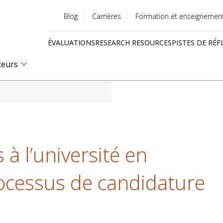
Blog
Carrières
Formation et enseignemen
Utility
ÉVALUATIONS
RESEARCH RESOURCES
PISTES DE RÉF
menu
Quick
teurs
links
 à l’université en
rocessus de candidature