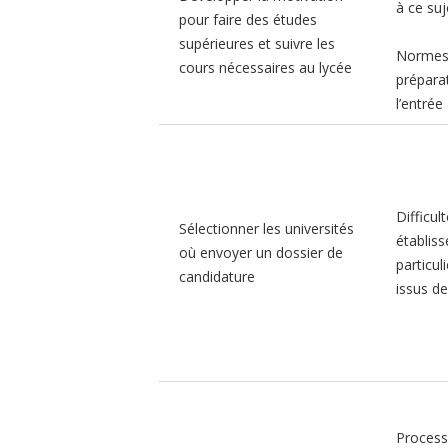
à ce suj
pour faire des études
supérieures et suivre les
Normes 
cours nécessaires au lycée
préparat
l’entrée 
Difficul
Sélectionner les universités
établis
où envoyer un dossier de
particul
candidature
issus de
Process