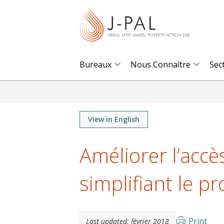
S
k
i
p
t
Bureaux
Nous Connaître
Sec
o
m
a
i
View in English
n
Améliorer l’accès
c
o
simplifiant le p
n
t
e
n
Print
Last updated:
février 2018