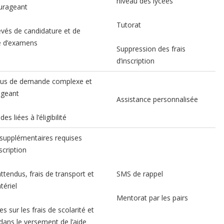
niveau des lycées
urageant
Tutorat
evés de candidature et de
e d’examens
Suppression des frais
d’inscription
us de demande complexe et
ageant
Assistance personnalisée
des liées à l’éligibilité
supplémentaires requises
nscription
attendus, frais de transport et
SMS de rappel
tériel
Mentorat par les pairs
 sur les frais de scolarité et
dans le versement de l’aide