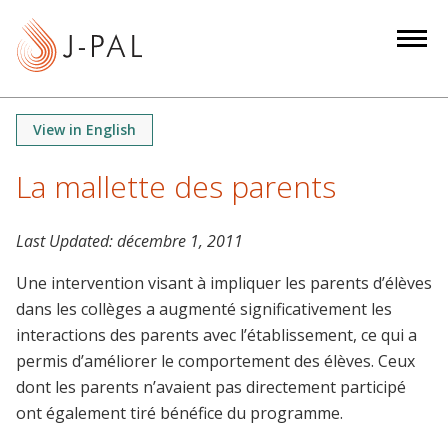
S
k
i
p
t
View in English
o
m
La mallette des parents
a
i
Last Updated:
décembre 1, 2011
n
c
Une intervention visant à impliquer les parents d’élèves
o
dans les collèges a augmenté significativement les
n
interactions des parents avec l’établissement, ce qui a
t
permis d’améliorer le comportement des élèves. Ceux
e
dont les parents n’avaient pas directement participé
n
ont également tiré bénéfice du programme.
t