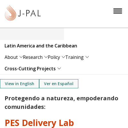
S
k
i
p
t
o
Latin America and the Caribbean
m
a
About
Research
Policy
Training
i
Cross-Cutting Projects
n
c
View in English
Ver en Español
o
n
Protegendo a natureza, empoderando
t
comunidades:
e
n
PES Delivery Lab
t